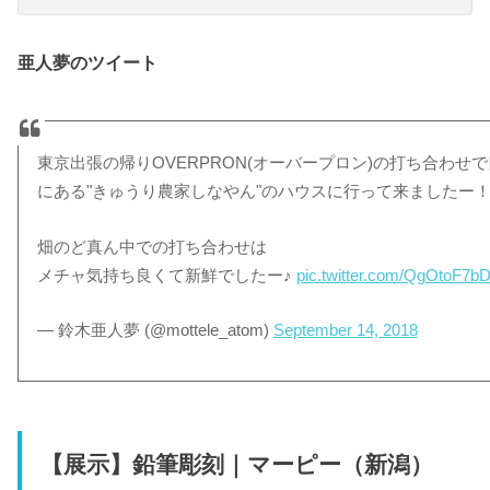
亜人夢のツイート
東京出張の帰りOVERPRON(オーバープロン)の打ち合わせ
にある"きゅうり農家しなやん"のハウスに行って来ましたー
畑のど真ん中での打ち合わせは
メチャ気持ち良くて新鮮でしたー♪
pic.twitter.com/QgOtoF7b
— 鈴木亜人夢 (@mottele_atom)
September 14, 2018
【展示】鉛筆彫刻｜マーピー（新潟）