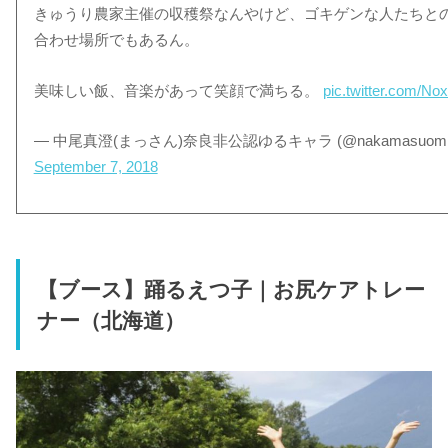
きゅうり農家主催の収穫祭なんやけど、ゴキゲンな人たちと
合わせ場所でもあるん。
美味しい飯、音楽があって笑顔で満ちる。
pic.twitter.com/No
— 中尾真澄(まっさん)奈良非公認ゆるキャラ (@nakamasuomi
September 7, 2018
【ブース】踊るえつ子｜お尻ケアトレー
ナー（北海道）