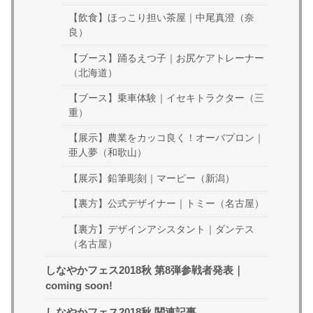
【飲食】ほっこり担い茶屋｜中尾真澄（奈
良）
【ブース】踊るえつ子｜お尻ケアトレーナー
（北海道）
【ブース】乗車体験｜イセキトラクター（三
重）
【展示】農業をカッコ良く！オーバプロン｜
亜人夢（和歌山）
【展示】鉛筆彫刻｜マーピー（新潟）
【裏方】公式デザイナー｜トミー（名古屋）
【裏方】デザインアシスタント｜ダンテス
（名古屋）
しなやかフェス2018秋 第8弾参戦者発表｜
coming soon!
しなやかフェス2018秋 関連記事