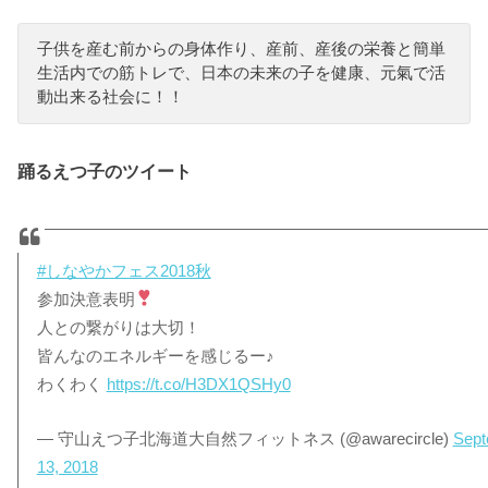
子供を産む前からの身体作り、産前、産後の栄養と簡単
生活内での筋トレで、日本の未来の子を健康、元氣で活
動出来る社会に！！
踊るえつ子のツイート
#しなやかフェス2018秋
参加決意表明
人との繋がりは大切！
皆んなのエネルギーを感じるー♪
わくわく
https://t.co/H3DX1QSHy0
— 守山えつ子北海道大自然フィットネス (@awarecircle)
Sept
13, 2018