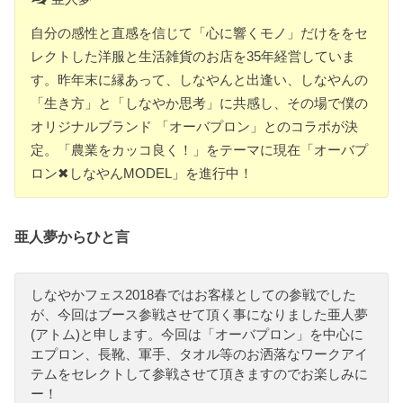
自分の感性と直感を信じて「心に響くモノ」だけををセ
レクトした洋服と生活雑貨のお店を35年経営していま
す。昨年末に縁あって、しなやんと出逢い、しなやんの
「生き方」と「しなやか思考」に共感し、その場で僕の
オリジナルブランド 「オーバプロン」とのコラボが決
定。「農業をカッコ良く！」をテーマに現在「オーバプ
ロン✖︎しなやんMODEL」を進行中！
亜人夢からひと言
しなやかフェス2018春ではお客様としての参戦でした
が、今回はブース参戦させて頂く事になりました亜人夢
(アトム)と申します。今回は「オーバプロン」を中心に
エプロン、長靴、軍手、タオル等のお洒落なワークアイ
テムをセレクトして参戦させて頂きますのでお楽しみに
ー！