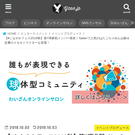
menu
search
ブログ
ビジネス
オンラインサロン
SNSコンサル
DJわいざん
HOME
エンターテイメント
イベントプロデュース
【#しなやかフェス2018秋】第7弾参戦メンバー発表｜Twitterで人気のはたごちりめん山椒＆
定番のイセキトラクターも登場！
2018.10.02
2018.10.03
イベントプロデュース