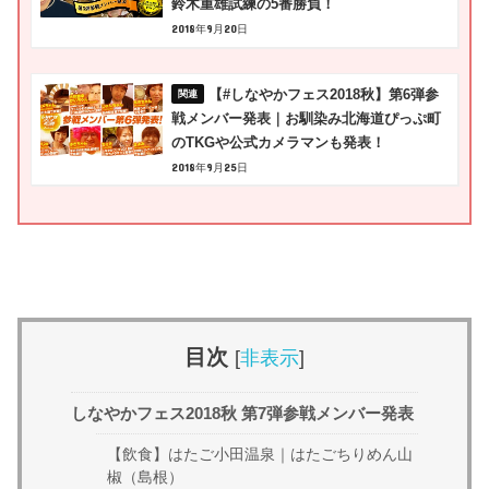
鈴木重雄試練の5番勝負！
2018年9月20日
【#しなやかフェス2018秋】第6弾参
戦メンバー発表｜お馴染み北海道ぴっぷ町
のTKGや公式カメラマンも発表！
2018年9月25日
目次
[
非表示
]
しなやかフェス2018秋 第7弾参戦メンバー発表
【飲食】はたご小田温泉｜はたごちりめん山
椒（島根）