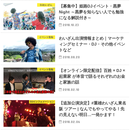
DJわいざん
【募集中】姫路DJイベント・黒夢
Night ～黒夢を知らない人でも勉強
になる解説付き～
2018.10.23
イベント告知
わいざん出演情報まとめ｜マーケテ
ィングセミナー・DJ・その他イベン
トなど
2018.08.20
イベント告知
【オンライン限定配信】百姓 × DJ ×
起業家 が本音で語るそれぞれのお金
と家族の話
2018.02.10
DJインフォメーション
【追加公演決定】#重雄わいざん東名
阪 ツアー | なんでもやってやる！先
の見えない明日…一発かます！
2018.02.06