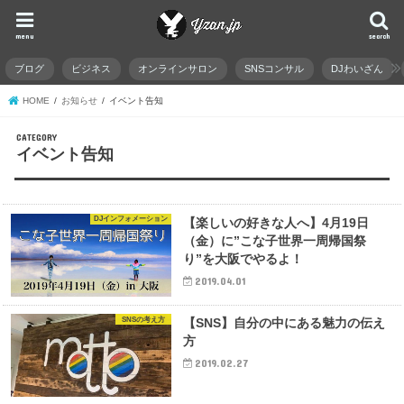
menu
search
ブログ
ビジネス
オンラインサロン
SNSコンサル
DJわいざん
HOME
お知らせ
イベント告知
イベント告知
DJインフォメーション
【楽しいの好きな人へ】4月19日
（金）に”こな子世界一周帰国祭
り”を大阪でやるよ！
2019.04.01
SNSの考え方
【SNS】自分の中にある魅力の伝え
方
2019.02.27