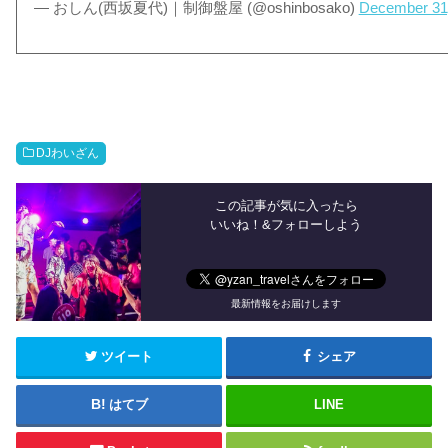
— おしん(西坂夏代)｜制御盤屋 (@oshinbosako)
December 31
DJわいざん
この記事が気に入ったら
いいね！&フォローしよう
最新情報をお届けします
ツイート
シェア
はてブ
LINE