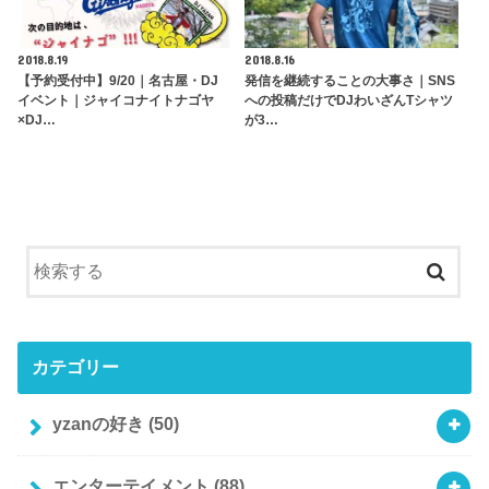
2018.8.19
2018.8.16
【予約受付中】9/20｜名古屋・DJ
発信を継続することの大事さ｜SNS
イベント｜ジャイコナイトナゴヤ
への投稿だけでDJわいざんTシャツ
×DJ…
が3…
カテゴリー
yzanの好き
(50)
エンターテイメント
(88)