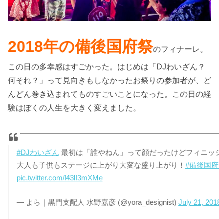
2018年の備後国府祭
のフィナーレ。
この日の多幸感はすごかった。はじめは「DJわいざん？
何それ？」って見向きもしなかったお祭りの参加者が、ど
んどん巻き込まれてものすごいことになった。この日の経
験はぼくの人生を大きく変えました。
#DJわいざん
最初は「誰やねん」って顔だったけどフィニッ
大人も子供もステージに上がり大変な盛り上がり！
#備後国
pic.twitter.com/l43lI3mXMe
— よら｜黒門支配人 水野嘉彦 (@yora_designist)
July 21, 201