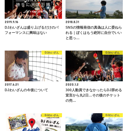
2019.9.16
2018.8.31
DJわいざんは盛り上げるだけのパ
SNSの情報発信の真偽は人に委ねら
フォーマンスに興味はない
れる｜ぼくはもう絶対に自分でいい
と思っ…
DJわいざん
DJわいざん
2017.6.21
2020.1.2
DJわいざんの今後について
300人動員できなかったらDJ辞める
宣言から丸2日…その後のチケット
の売…
DJわいざん
DJわいざん