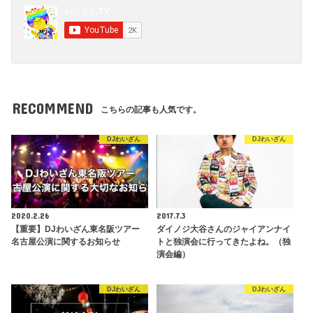
RECOMMEND
こちらの記事も人気です。
DJわいざん
DJわいざん
2020.2.26
2017.7.3
【重要】DJわいざん東名阪ツアー
ダイノジ大谷さんのジャイアンナイ
名古屋公演に関するお知らせ
トと独演会に行ってきたよね。（独
演会編）
DJわいざん
DJわいざん