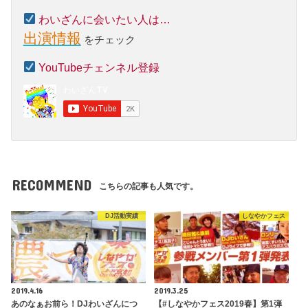
わいざんに会いたい人は…
出演情報
をチェック
YouTubeチェンネル登録
RECOMMEND
こちらの記事も人気です。
DJ活動実績
しなやかフェス
2019.4.16
2019.3.25
あのなぁお前ら！DJわいざんにつ
【#しなやかフェス2019春】第1弾