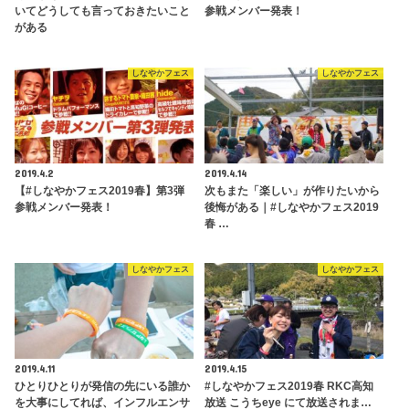
いてどうしても言っておきたいこと
参戦メンバー発表！
がある
しなやかフェス
しなやかフェス
2019.4.2
2019.4.14
【#しなやかフェス2019春】第3弾
次もまた「楽しい」が作りたいから
参戦メンバー発表！
後悔がある｜#しなやかフェス2019
春 …
しなやかフェス
しなやかフェス
2019.4.11
2019.4.15
ひとりひとりが発信の先にいる誰か
#しなやかフェス2019春 RKC高知
を大事にしてれば、インフルエンサ
放送 こうちeye にて放送されま…