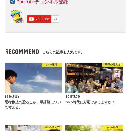
YouTubeチェンネル登録
RECOMMEND
こちらの記事も人気です。
yzan思考
SNSの考え方
2016.7.24
2017.3.30
思考停止の恐ろしさ。単語脳につい
SNS時代に対応できてますか？
て考える。
SNSの考え方
yzan思考