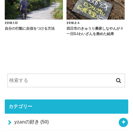
2018.1.13
2018.2.4
自分の行動に自信をつける方法
四日市のきゅうり農家しなやんが #
一日DJわいざんを務めた結果
カテゴリー
yzanの好き
(50)