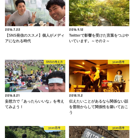
2016.7.22
2016.9.12
【SNS発信のススメ】個人がメディ
Twitterで影響を受けた言葉をつぶや
アになれる時代
いています。～その２～
SNSの考え方
yzan思考
2016.8.21
2018.11.2
妄想力で「あったらいいな」を考え
伝えたいことがあるなら関係ない話
てみよう！
を普段からして関係性を築いておこ
う
yzan思考
yzan思考