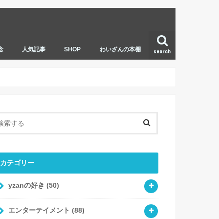
念
人気記事
SHOP
わいざんの本棚
search
カテゴリー
yzanの好き
(50)
エンターテイメント
(88)