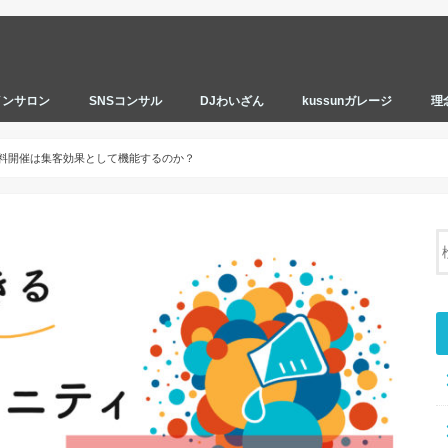
インサロン
SNSコンサル
DJわいざん
kussunガレージ
理
料開催は集客効果として機能するのか？