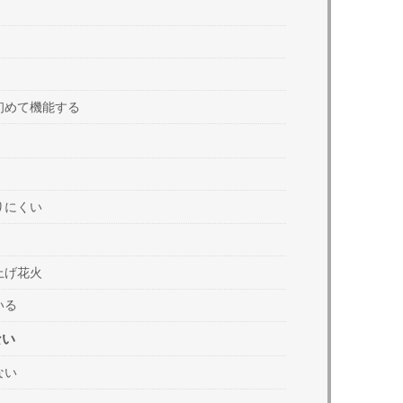
初めて機能する
りにくい
上げ花火
いる
ない
ない