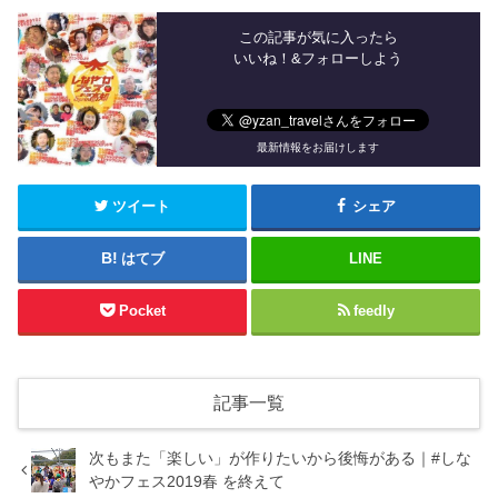
この記事が気に入ったら
いいね！&フォローしよう
最新情報をお届けします
ツイート
シェア
はてブ
LINE
Pocket
feedly
記事一覧
次もまた「楽しい」が作りたいから後悔がある｜#しな
やかフェス2019春 を終えて