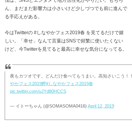
僕は、SNSとエンタメで地方活性化がやりたい。もちろ
ん、まだまだ影響力は小さいけど少しづつでも前に進んで
る手応えがある。
今はTwitterの #しなやかフェス2019春 を見てるだけで嬉
しい。「幸せ」なんて言葉はSNSで頻繁に使いたくない
けど、今Twitterを見てると最高に幸せな気分になってる。
夜もカツオです。どんだけ食べてもうまい。高知さいこう！
やかフェス2019鰹
#しなやかフェス2019春
pic.twitter.com/uJYd80HCCS
— イトーちゃん (@SOMASOMA0416)
April 12, 2019