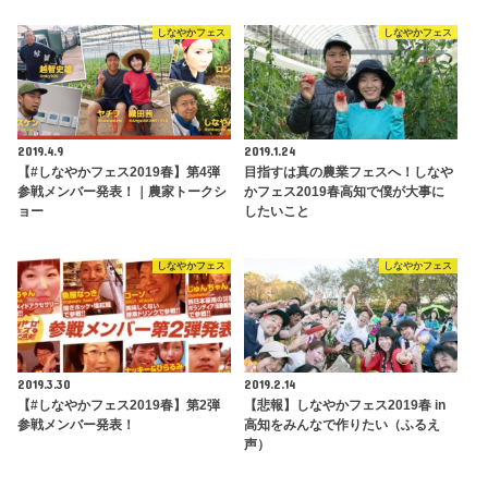
しなやかフェス
しなやかフェス
2019.4.9
2019.1.24
【#しなやかフェス2019春】第4弾
目指すは真の農業フェスへ！しなや
参戦メンバー発表！｜農家トークシ
かフェス2019春高知で僕が大事に
ョー
したいこと
しなやかフェス
しなやかフェス
2019.3.30
2019.2.14
【#しなやかフェス2019春】第2弾
【悲報】しなやかフェス2019春 in
参戦メンバー発表！
高知をみんなで作りたい（ふるえ
声）