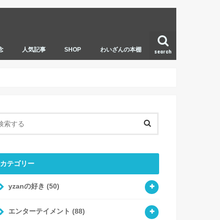
念
人気記事
SHOP
わいざんの本棚
search
カテゴリー
yzanの好き
(50)
エンターテイメント
(88)