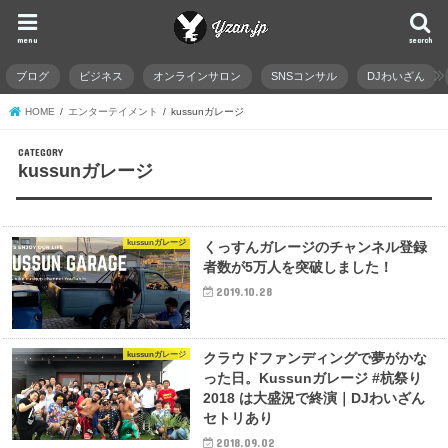
menu
search
ブログ
ビジネス
オンラインサロン
SNSコンサル
DJわいざん
HOME
エンターテイメント
kussunガレージ
kussunガレージ
kussunガレージ
くっすんガレージのチャンネル登録
者数が5万人を突破しました！
2019.10.28
kussunガレージ
クラウドファンディングで夢がかな
った日。Kussunガレージ #杭祭り
2018 は大盛況で終演｜DJわいざん
セトリあり
2018.09.02