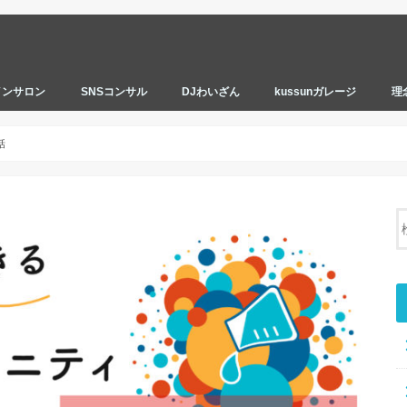
インサロン
SNSコンサル
DJわいざん
kussunガレージ
理
話