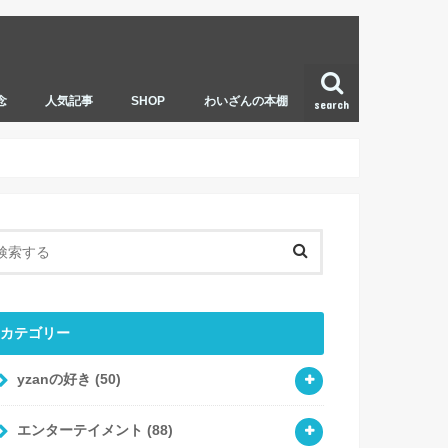
念
人気記事
SHOP
わいざんの本棚
search
カテゴリー
yzanの好き
(50)
エンターテイメント
(88)