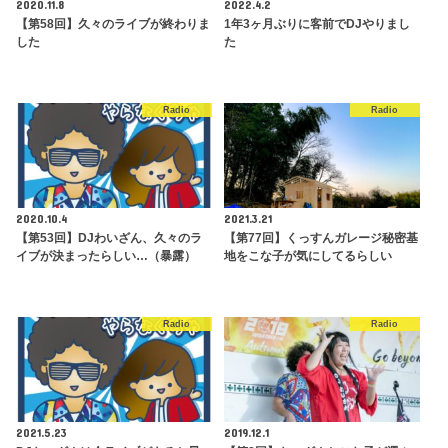
2020.11.8
2022.4.2
【第58回】久々のライブが終わりま
1年3ヶ月ぶりに客前でDJやりまし
した
た
Radio
Radio
2020.10.4
2021.3.21
【第53回】DJわいざん、久々のラ
【第77回】くっすんガレージ秘密基
イブが決まったらしい…（暴露）
地をこな子が気にしてるらしい
Radio
Radio
2021.5.23
2019.12.1