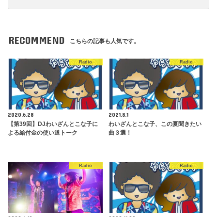
RECOMMEND
こちらの記事も人気です。
Radio
Radio
2020.6.28
2021.8.1
【第39回】DJわいざんとこな子に
わいざんとこな子、この夏聞きたい
よる給付金の使い道トーク
曲３選！
Radio
Radio