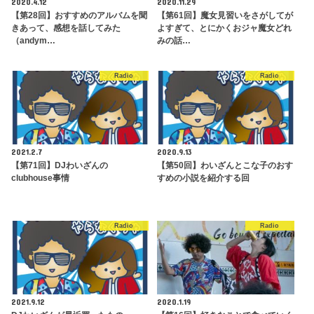
2020.4.12
2020.11.29
【第28回】おすすめのアルバムを聞
【第61回】魔女見習いをさがしてが
きあって、感想を話してみた
よすぎて、とにかくおジャ魔女どれ
（andym…
みの話…
Radio
Radio
2021.2.7
2020.9.13
【第71回】DJわいざんの
【第50回】わいざんとこな子のおす
clubhouse事情
すめの小説を紹介する回
Radio
Radio
2021.9.12
2020.1.19